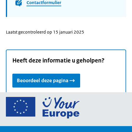
Contactformulier
Laatst gecontroleerd op 15 januari 2025
Heeft deze informatie u geholpen?
Beoordeel deze pagina
Ga
naar
de
homepage
van