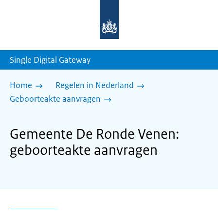
Naar
de
homepage
van
sdg.rijksoverheid.nl
Single Digital Gateway
Home
Regelen in Nederland
Geboorteakte aanvragen
Gemeente De Ronde Venen:
geboorteakte aanvragen