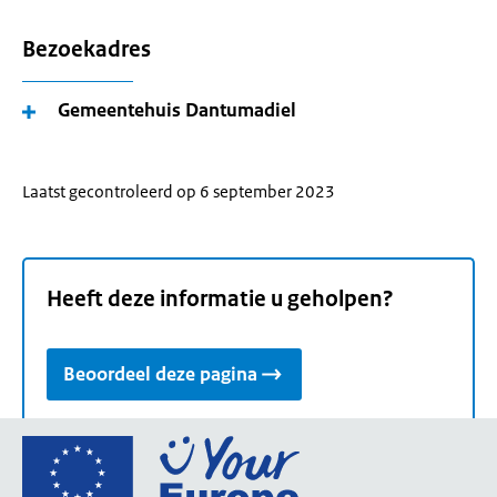
Bezoekadres
Gemeentehuis Dantumadiel
Laatst gecontroleerd op 6 september 2023
Heeft deze informatie u geholpen?
Beoordeel deze pagina
Ga
naar