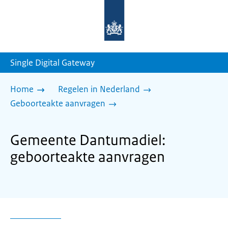
Naar
de
homepage
van
sdg.rijksoverheid.nl
Single Digital Gateway
Home
Regelen in Nederland
Geboorteakte aanvragen
Gemeente Dantumadiel:
geboorteakte aanvragen