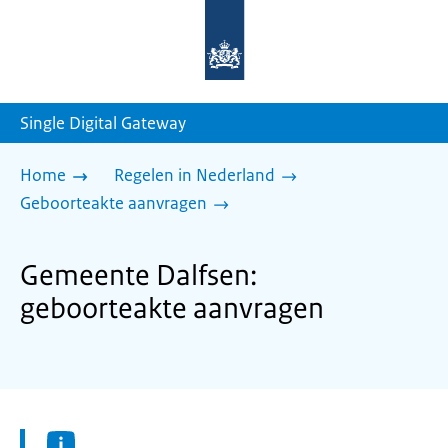
Naar
de
homepage
van
sdg.rijksoverheid.nl
Single Digital Gateway
Home
Regelen in Nederland
Geboorteakte aanvragen
Gemeente Dalfsen:
geboorteakte aanvragen