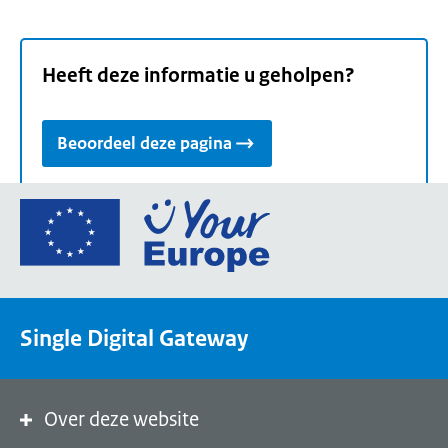
Heeft deze informatie u geholpen?
Beoordeel deze pagina
Ga
naar
de
homepage
van
Single Digital Gateway
Your
Europe,
een
portaal
Over deze website
van