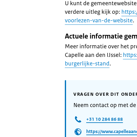
U kunt de gemeentewebsite i
verdere uitleg kijk op:
https
voorlezen-van-de-website
.
Actuele informatie ge
Meer informatie over het p
Capelle aan den IJssel:
https
burgerlijke-stand
.
VRAGEN OVER DIT ONDE
Neem contact op met de 
+31 10 284 86 88​
https://www.capelleaand