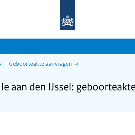
Naar
de
homepage
van
sdg.rijksoverheid.nl
Geboorteakte aanvragen
e aan den IJssel: geboorteakt