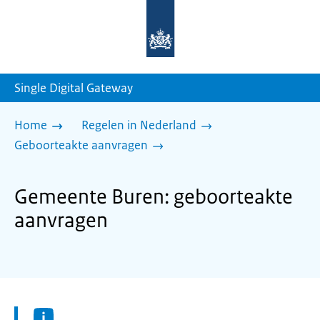
Naar
de
homepage
van
sdg.rijksoverheid.nl
Single Digital Gateway
Home
Regelen in Nederland
Geboorteakte aanvragen
Gemeente Buren: geboorteakte
aanvragen