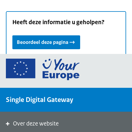
Heeft deze informatie u geholpen?
Beoordeel deze pagina
Ga
naar
de
homepage
van
Single Digital Gateway
Your
Europe,
een
portaal
Over deze website
van