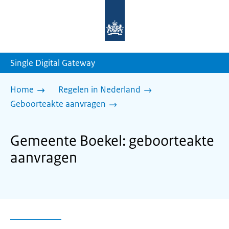
Naar
de
homepage
van
sdg.rijksoverheid.nl
Single Digital Gateway
Home
Regelen in Nederland
Geboorteakte aanvragen
Gemeente Boekel: geboorteakte
aanvragen