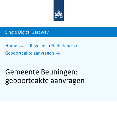
Naar
de
homepage
van
sdg.rijksoverheid.nl
Single Digital Gateway
Home
Regelen in Nederland
Geboorteakte aanvragen
Gemeente Beuningen:
geboorteakte aanvragen