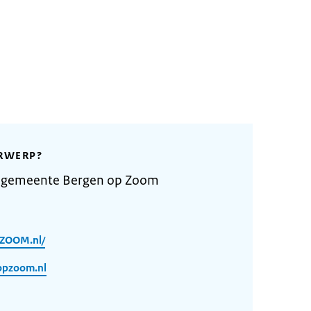
RWERP?
e gemeente Bergen op Zoom
ZOOM.nl/
opzoom.nl