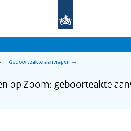
Naar
de
homepage
van
sdg.rijksoverheid.nl
Geboorteakte aanvragen
n op Zoom: geboorteakte aan