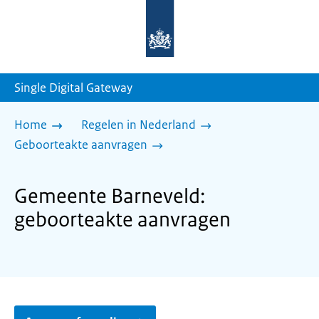
Naar
de
homepage
van
sdg.rijksoverheid.nl
Single Digital Gateway
Home
Regelen in Nederland
Geboorteakte aanvragen
Gemeente Barneveld:
geboorteakte aanvragen