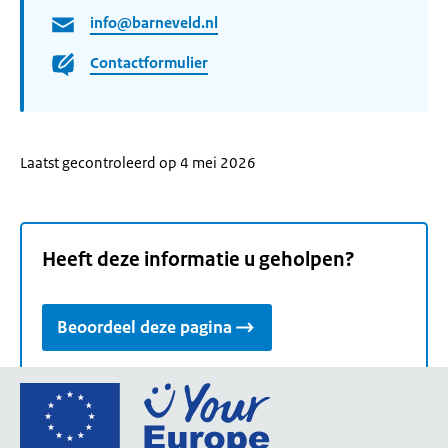
info@barneveld.nl
Contactformulier
Laatst gecontroleerd op 4 mei 2026
Heeft deze informatie u geholpen?
Beoordeel deze pagina
Ga
naar
de