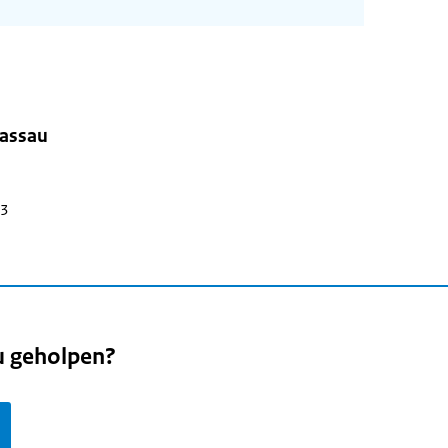
assau
23
u geholpen?