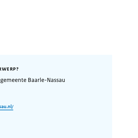
RWERP?
 gemeente Baarle-Nassau
au.nl/