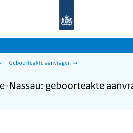
Naar
de
homepage
van
sdg.rijksoverheid.nl
Geboorteakte aanvragen
e-Nassau: geboorteakte aanvr