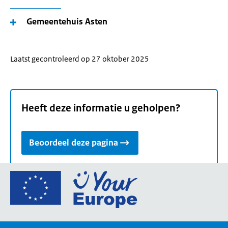
Gemeentehuis Asten
Laatst gecontroleerd op 27 oktober 2025
Heeft deze informatie u geholpen?
Beoordeel deze pagina
Ga
naar
de
homepage
van