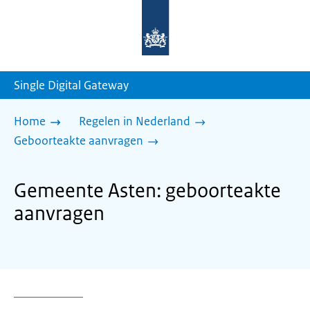
Naar
de
homepage
van
sdg.rijksoverheid.nl
Single Digital Gateway
Home
Regelen in Nederland
Geboorteakte aanvragen
Gemeente Asten: geboorteakte
aanvragen