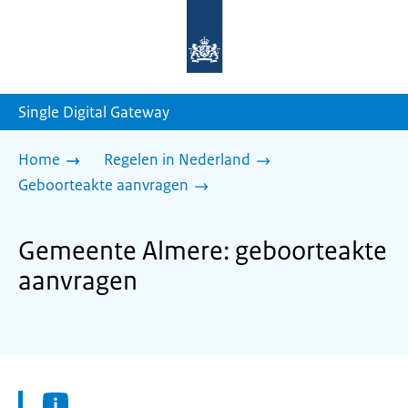
Naar
de
homepage
van
sdg.rijksoverheid.nl
Single Digital Gateway
Home
Regelen in Nederland
Geboorteakte aanvragen
Gemeente Almere: geboorteakte
aanvragen