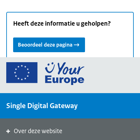
Heeft deze informatie u geholpen?
Beoordeel deze pagina
Ga
naar
de
homepage
van
Single Digital Gateway
Your
Europe,
een
portaal
Over deze website
van