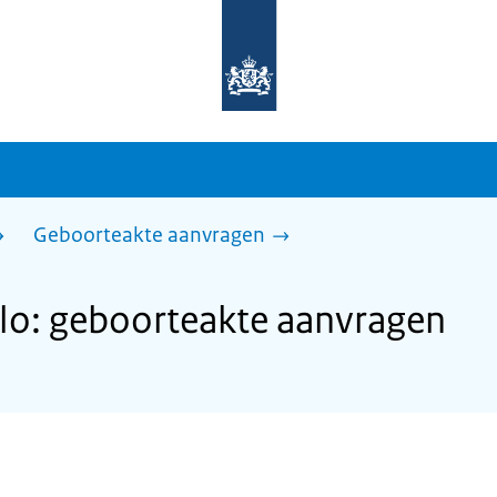
Naar
de
homepage
van
sdg.rijksoverheid.nl
Geboorteakte aanvragen
o: geboorteakte aanvragen