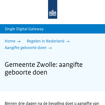
Naar
de
homepage
van
sdg.rijksoverheid.nl
Single Digital Gateway
Home
Regelen in Nederland
Aangifte geboorte doen
Gemeente Zwolle: aangifte
geboorte doen
Binnen drie dagen na de bevalling doet u aangifte van