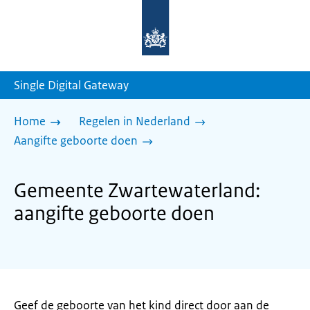
Naar
de
homepage
van
sdg.rijksoverheid.nl
Single Digital Gateway
Home
Regelen in Nederland
Aangifte geboorte doen
Gemeente Zwartewaterland:
aangifte geboorte doen
Geef de geboorte van het kind direct door aan de