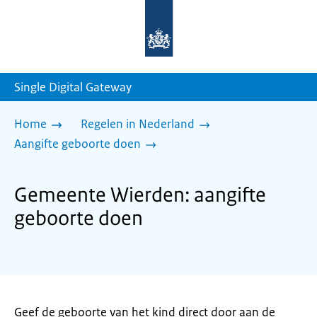
Naar
de
homepage
van
sdg.rijksoverheid.nl
Single Digital Gateway
Home
Regelen in Nederland
Aangifte geboorte doen
Gemeente Wierden: aangifte
geboorte doen
Geef de geboorte van het kind direct door aan de