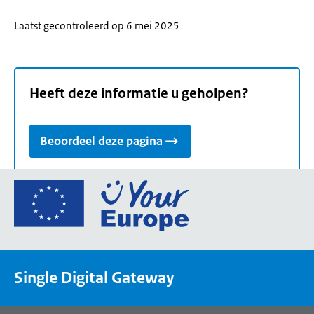
Laatst gecontroleerd op 6 mei 2025
Heeft deze informatie u geholpen?
Beoordeel deze pagina
Ga
naar
de
homepage
van
Single Digital Gateway
Your
Europe,
een