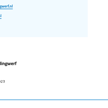
gwerf.nl
l
lingwerf
2023