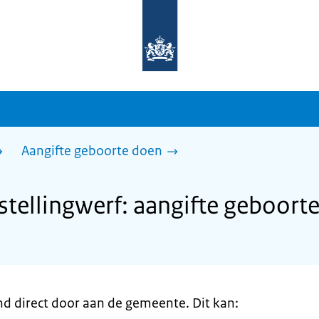
Naar
de
homepage
van
sdg.rijksoverheid.nl
Aangifte geboorte doen
ellingwerf: aangifte geboort
nd direct door aan de gemeente. Dit kan: