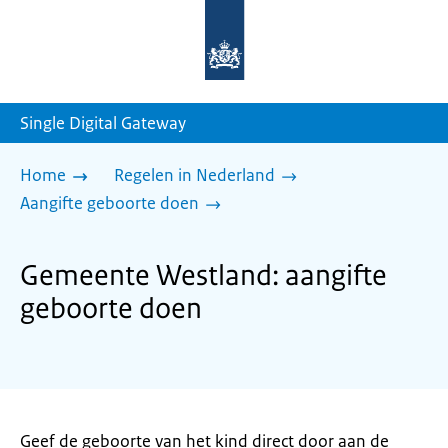
Naar
de
homepage
van
sdg.rijksoverheid.nl
Single Digital Gateway
Home
Regelen in Nederland
Aangifte geboorte doen
Gemeente Westland: aangifte
geboorte doen
Geef de geboorte van het kind direct door aan de