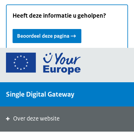
Heeft deze informatie u geholpen?
Beoordeel deze pagina
Ga
naar
de
homepage
van
Single Digital Gateway
Your
Europe,
een
portaal
Over deze website
van
de