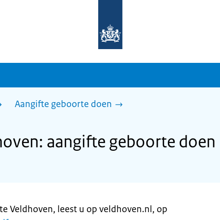
Naar
de
homepage
van
sdg.rijksoverheid.nl
Aangifte geboorte doen
oven: aangifte geboorte doen
te Veldhoven, leest u op veldhoven.nl, op