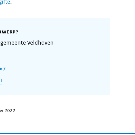
ifte
.
RWERP?
 gemeente Veldhoven
nl/
l
ber 2022