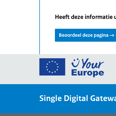
Heeft deze informatie 
Beoordeel deze pagina
Ga
naar
de
home
van
Single Digital Gatew
Your
Europ
een