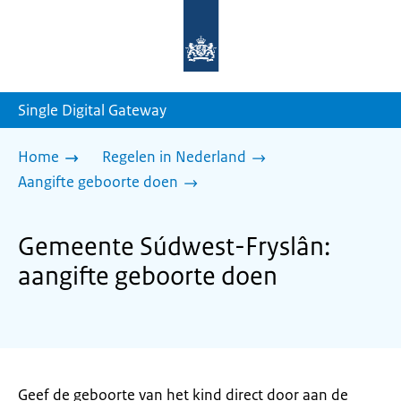
Naar
de
homepage
van
sdg.rijksoverheid.nl
Single Digital Gateway
Home
Regelen in Nederland
Aangifte geboorte doen
Gemeente Súdwest-Fryslân:
aangifte geboorte doen
Geef de geboorte van het kind direct door aan de