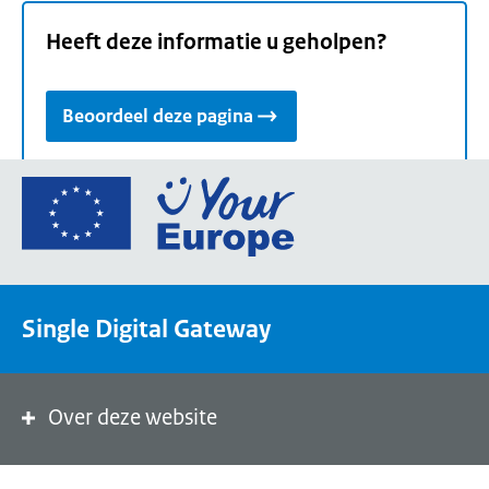
Heeft deze informatie u geholpen?
Beoordeel deze pagina
Ga
naar
de
homepage
van
Single Digital Gateway
Your
Europe,
een
portaal
Over deze website
van
de