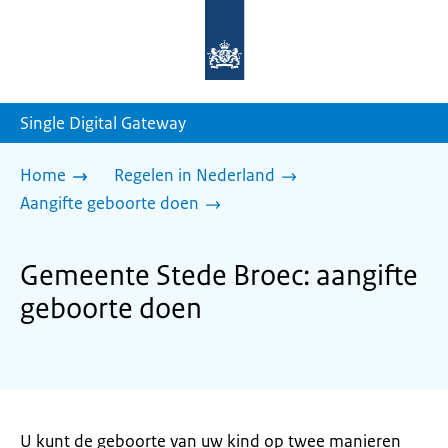
Naar
de
homepage
van
sdg.rijksoverheid.nl
Single Digital Gateway
Home
Regelen in Nederland
Aangifte geboorte doen
Gemeente Stede Broec: aangifte
geboorte doen
U kunt de geboorte van uw kind op twee manieren