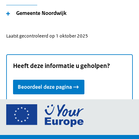
Gemeente Noordwijk
Laatst gecontroleerd op 1 oktober 2025
Heeft deze informatie u geholpen?
Beoordeel deze pagina
Ga
naar
de
homepage
van