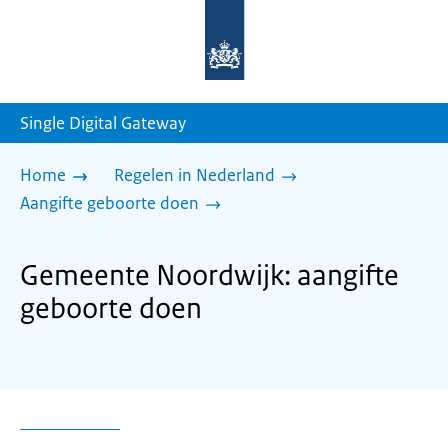
Naar
de
homepage
van
sdg.rijksoverheid.nl
Single Digital Gateway
Home
Regelen in Nederland
Aangifte geboorte doen
Gemeente Noordwijk: aangifte
geboorte doen