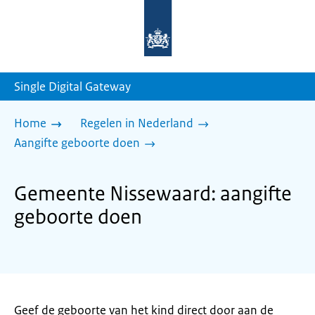
Naar
de
homepage
van
sdg.rijksoverheid.nl
Single Digital Gateway
Home
Regelen in Nederland
Aangifte geboorte doen
Gemeente Nissewaard: aangifte
geboorte doen
Geef de geboorte van het kind direct door aan de