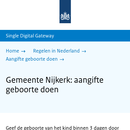
Naar
de
homepage
van
sdg.rijksoverheid.nl
Single Digital Gateway
Home
Regelen in Nederland
Aangifte geboorte doen
Gemeente Nijkerk: aangifte
geboorte doen
Geef de geboorte van het kind binnen 3 dagen door