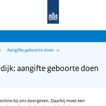
Naar
de
homepage
van
sdg.rijksoverheid.nl
Aangifte geboorte doen
ijk: aangifte geboorte doen
online bij ons doorgeven. Daarbij moet een