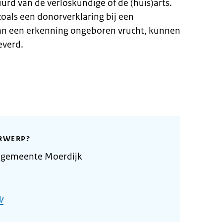
rd van de verloskundige of de (huis)arts.
oals een donorverklaring bij een
an een erkenning ongeboren vrucht, kunnen
everd.
RWERP?
 gemeente Moerdijk
/