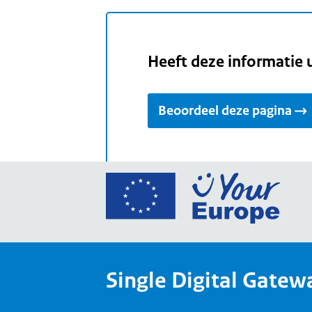
Heeft deze informatie 
Beoordeel deze pagina
Ga
naar
de
home
van
Single Digital Gatew
Your
Europ