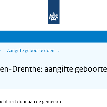
Naar
de
homepage
van
sdg.rijksoverheid.nl
Aangifte geboorte doen
n-Drenthe: aangifte geboort
nd direct door aan de gemeente.