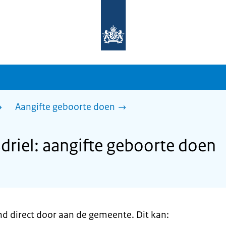
Naar
de
homepage
van
sdg.rijksoverheid.nl
Aangifte geboorte doen
riel: aangifte geboorte doen
nd direct door aan de gemeente. Dit kan: