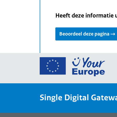
Heeft deze informatie 
Beoordeel deze pagina
Ga
naar
de
home
van
Single Digital Gatew
Your
Europ
een