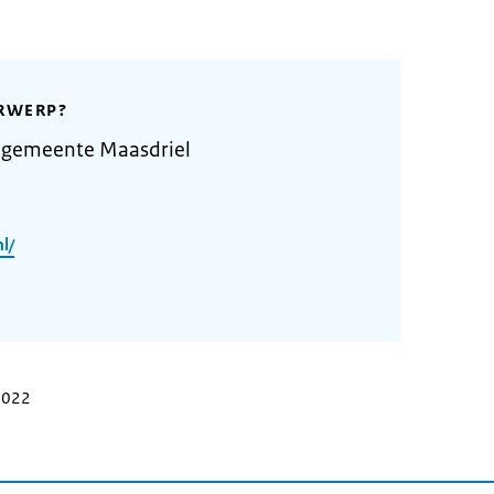
RWERP?
 gemeente Maasdriel
l/
 2022