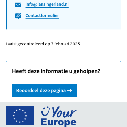
info@lansingerland.nl
Contactformulier
Laatst gecontroleerd op 3 februari 2025
Heeft deze informatie u geholpen?
Beoordeel deze pagina
Ga
naar
de