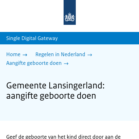
Naar
de
homepage
van
sdg.rijksoverheid.nl
Single Digital Gateway
Home
Regelen in Nederland
Aangifte geboorte doen
Gemeente Lansingerland:
aangifte geboorte doen
Geef de geboorte van het kind direct door aan de