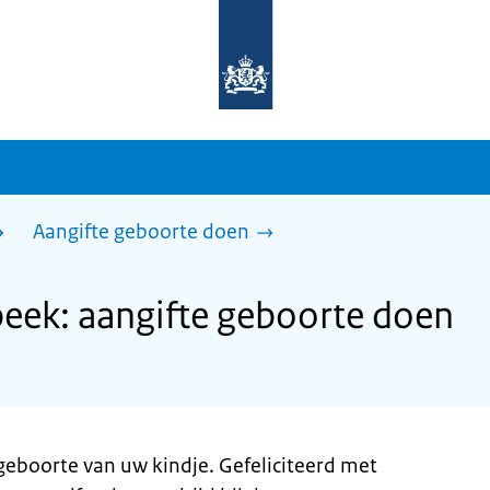
Naar
de
homepage
van
sdg.rijksoverheid.nl
Aangifte geboorte doen
eek: aangifte geboorte doen
geboorte van uw kindje. Gefeliciteerd met