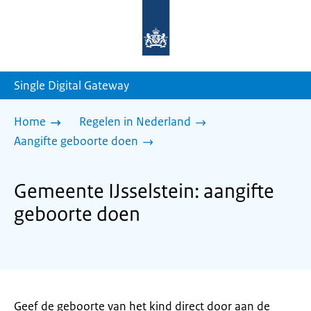
Naar
de
homepage
van
sdg.rijksoverheid.nl
Single Digital Gateway
Home
Regelen in Nederland
Aangifte geboorte doen
Gemeente IJsselstein: aangifte
geboorte doen
Geef de geboorte van het kind direct door aan de