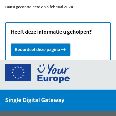
Laatst gecontroleerd op 5 februari 2024
Heeft deze informatie u geholpen?
Beoordeel deze pagina
Ga
naar
de
homepage
van
Single Digital Gateway
Your
Europe,
een