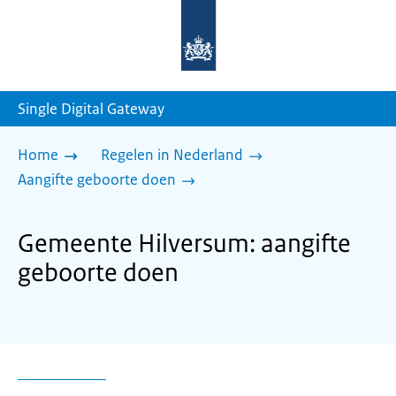
Naar
de
homepage
van
sdg.rijksoverheid.nl
Single Digital Gateway
Home
Regelen in Nederland
Aangifte geboorte doen
Gemeente Hilversum: aangifte
geboorte doen