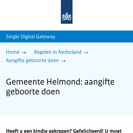
Naar
de
homepage
van
sdg.rijksoverheid.nl
Single Digital Gateway
Home
Regelen in Nederland
Aangifte geboorte doen
Gemeente Helmond: aangifte
geboorte doen
Heeft u een kindje gekregen? Gefeliciteerd! U moet