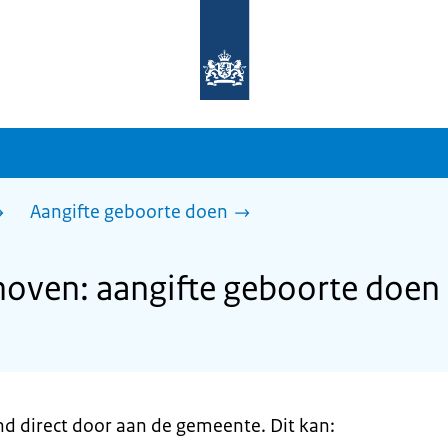
Naar
de
homepage
van
sdg.rijksoverheid.nl
Aangifte geboorte doen
oven: aangifte geboorte doen
nd direct door aan de gemeente. Dit kan: