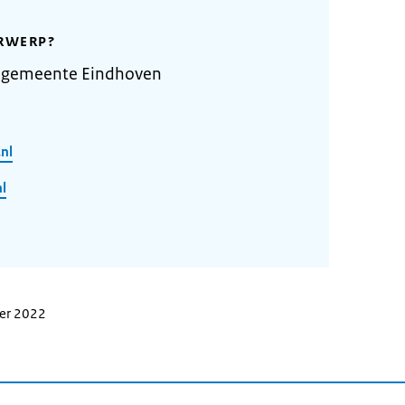
RWERP?
 gemeente Eindhoven
nl
l
ber 2022