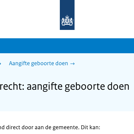
Naar
de
homepage
van
sdg.rijksoverheid.nl
Aangifte geboorte doen
echt: aangifte geboorte doen
nd direct door aan de gemeente. Dit kan: