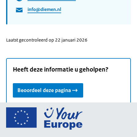
info@diemen.nl
Laatst gecontroleerd op 22 januari 2026
Heeft deze informatie u geholpen?
Beoordeel deze pagina
Ga
naar
de
homepage