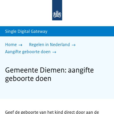
Naar
de
homepage
van
sdg.rijksoverheid.nl
Single Digital Gateway
Home
Regelen in Nederland
Aangifte geboorte doen
Gemeente Diemen: aangifte
geboorte doen
Geef de geboorte van het kind direct door aan de