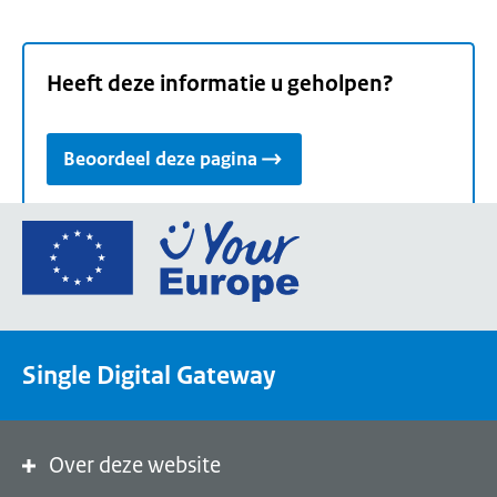
Heeft deze informatie u geholpen?
Beoordeel deze pagina
Ga
naar
de
homepage
van
Single Digital Gateway
Your
Europe,
een
portaal
Over deze website
van