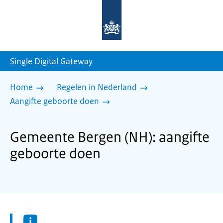
Naar
de
homepage
van
sdg.rijksoverheid.nl
Single Digital Gateway
Home
Regelen in Nederland
Aangifte geboorte doen
Gemeente Bergen (NH): aangifte
geboorte doen