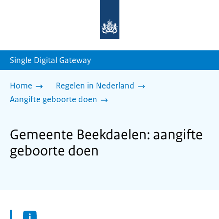
Naar
de
homepage
van
sdg.rijksoverheid.nl
Single Digital Gateway
Home
Regelen in Nederland
Aangifte geboorte doen
Gemeente Beekdaelen: aangifte
geboorte doen