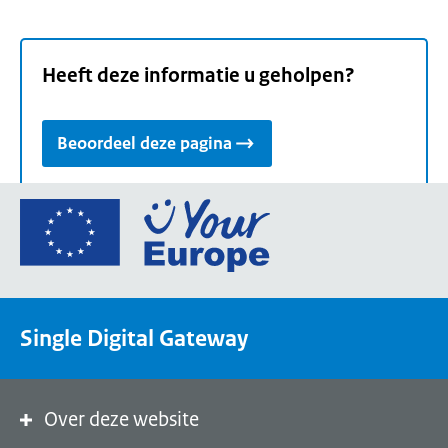
Heeft deze informatie u geholpen?
Beoordeel deze pagina
Ga
naar
de
homepage
van
Single Digital Gateway
Your
Europe,
een
portaal
Over deze website
van