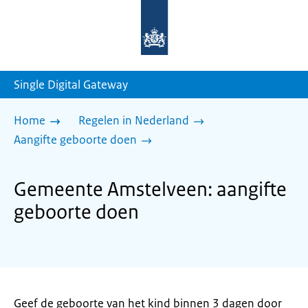
Naar
de
homepage
van
sdg.rijksoverheid.nl
Single Digital Gateway
Home
Regelen in Nederland
Aangifte geboorte doen
Gemeente Amstelveen: aangifte
geboorte doen
Geef de geboorte van het kind binnen 3 dagen door