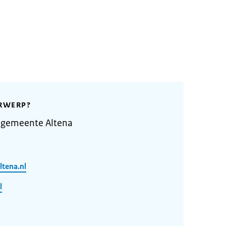
RWERP?
 gemeente Altena
tena.nl
l