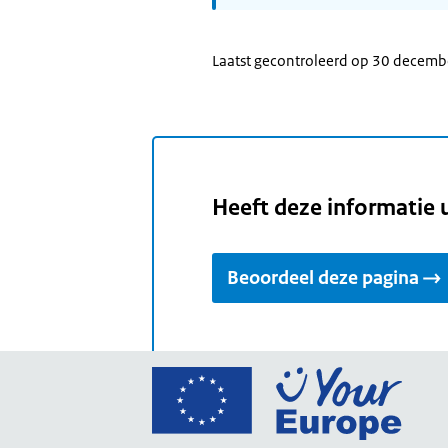
Laatst gecontroleerd op 30 decem
Heeft deze informatie 
Beoordeel deze pagina
Ga
naar
de