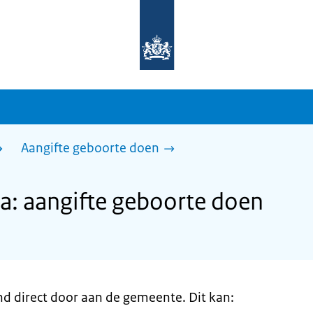
Naar
de
homepage
van
sdg.rijksoverheid.nl
Aangifte geboorte doen
: aangifte geboorte doen
nd direct door aan de gemeente. Dit kan: