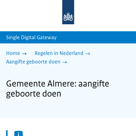
Naar
de
homepage
van
sdg.rijksoverheid.nl
Single Digital Gateway
Home
Regelen in Nederland
Aangifte geboorte doen
Gemeente Almere: aangifte
geboorte doen