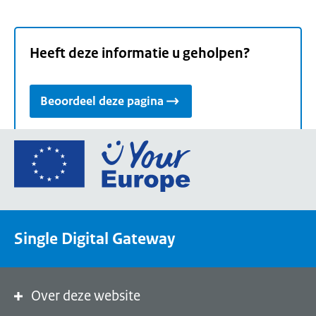
Heeft deze informatie u geholpen?
Beoordeel deze pagina
Ga
naar
de
homepage
van
Single Digital Gateway
Your
Europe,
een
portaal
Over deze website
van