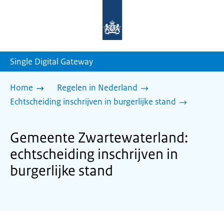
Naar
de
homepage
van
sdg.rijksoverheid.nl
Single Digital Gateway
Home
Regelen in Nederland
Echtscheiding inschrijven in burgerlijke stand
Gemeente Zwartewaterland:
echtscheiding inschrijven in
burgerlijke stand