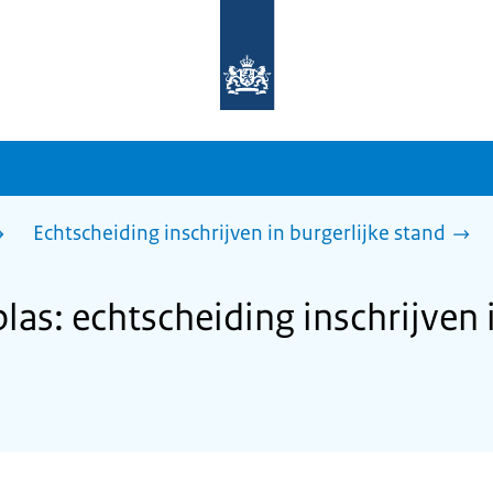
Naar
de
homepage
van
sdg.rijksoverheid.nl
Echtscheiding inschrijven in burgerlijke stand
s: echtscheiding inschrijven i