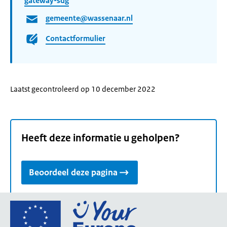
gateway-sdg
gemeente@wassenaar.nl
Contactformulier
Laatst gecontroleerd op 10 december 2022
Heeft deze informatie u geholpen?
Beoordeel deze pagina
Ga
naar