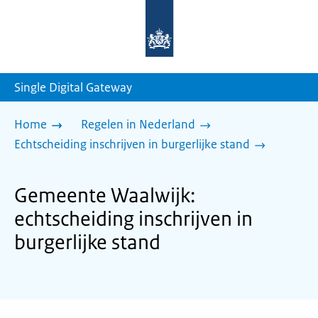
Naar
de
homepage
van
sdg.rijksoverheid.nl
Single Digital Gateway
Home
Regelen in Nederland
Echtscheiding inschrijven in burgerlijke stand
Gemeente Waalwijk:
echtscheiding inschrijven in
burgerlijke stand