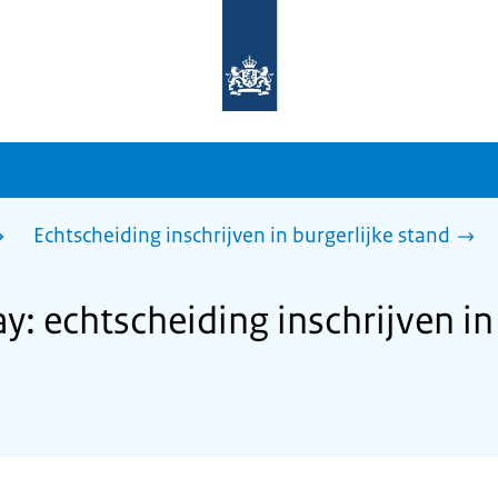
Naar
de
homepage
van
sdg.rijksoverheid.nl
Echtscheiding inschrijven in burgerlijke stand
: echtscheiding inschrijven in 