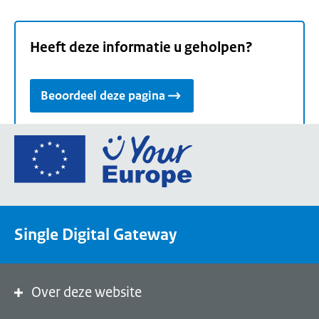
Heeft deze informatie u geholpen?
Beoordeel deze pagina
Ga
naar
de
homepage
van
Single Digital Gateway
Your
Europe,
een
portaal
Over deze website
van