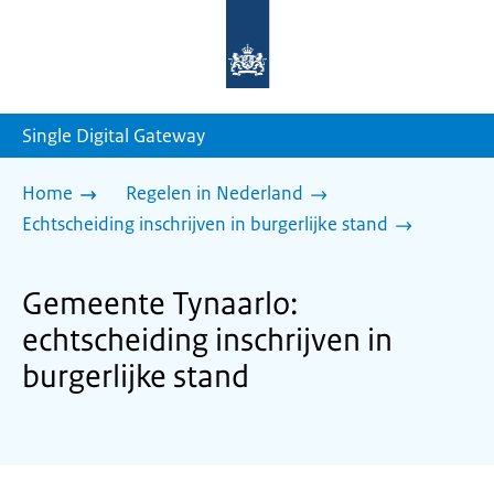
Naar
de
homepage
van
sdg.rijksoverheid.nl
Single Digital Gateway
Home
Regelen in Nederland
Echtscheiding inschrijven in burgerlijke stand
Gemeente Tynaarlo:
echtscheiding inschrijven in
burgerlijke stand