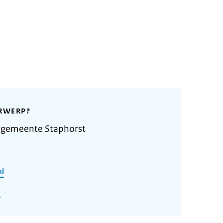
RWERP?
 gemeente Staphorst
nl
l