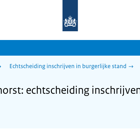
Naar
de
homepage
van
sdg.rijksoverheid.nl
Echtscheiding inschrijven in burgerlijke stand
rst: echtscheiding inschrijven 