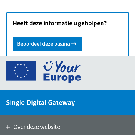
Heeft deze informatie u geholpen?
Beoordeel deze pagina
Ga
naar
de
homepage
van
Single Digital Gateway
Your
Europe,
een
portaal
Over deze website
van