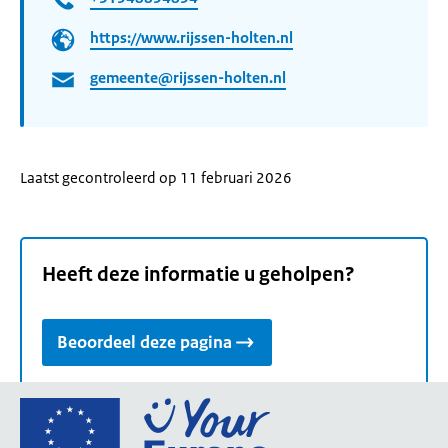
https://www.rijssen-holten.nl
gemeente@rijssen-holten.nl
Laatst gecontroleerd op 11 februari 2026
Heeft deze informatie u geholpen?
Beoordeel deze pagina
Ga
naar